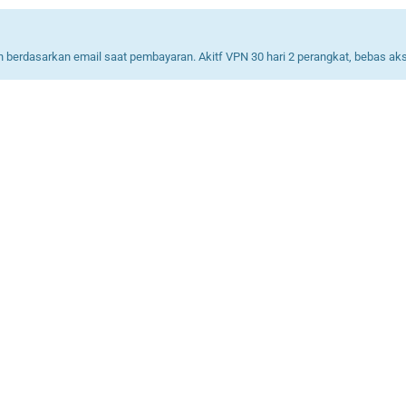
n berdasarkan email saat pembayaran. Akitf VPN 30 hari 2 perangkat, bebas ak